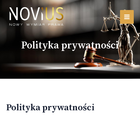
Skip
MAI
to
content
MEN
Polityka prywatności
Polityka prywatności